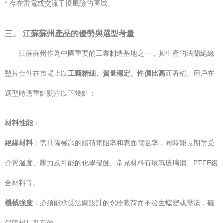
* 存在雷電或交流干擾風險的區域。
三、 江蘇蘇州產品的優勢與選型考量
江蘇蘇州作為中國重要的工業制造基地之一，其生產的法蘭絕緣
墊片套件在市場上以
工藝精細、質量穩定、性價比高
而著稱。用戶在
選型時應重點關注以下幾點：
材料性能
：
絕緣材料
：需具備極高的體積電阻率和表面電阻率，同時能長期耐受
介質溫度、壓力及可能的化學侵蝕。常見材料有環氧玻璃鋼、PTFE復
合材料等。
機械強度
：必須能承受法蘭設計的螺栓載荷而不發生蠕變或壓潰，確
保密封長期有效。