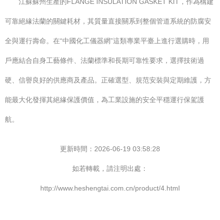
江蘇蘇州生產的FLANGE INSULATION GASKET KIT，作為構建
可靠絕緣法蘭的關鍵耗材，其質量直接關系到整個管道系統的防腐安
全與運行壽命。在“中國化工儀器網”這類專業平臺上進行選購時，用
戶應結合自身工藝條件、法蘭標準和長期可靠性要求，選擇技術過
硬、信譽良好的供應商及產品。正確選型、規范安裝與定期維護，方
能最大化發揮其絕緣保護價值，為工業設施的安全平穩運行保駕護
航。
更新時間：2026-06-19 03:58:28
如若轉載，請注明出處：
http://www.heshengtai.com.cn/product/4.html