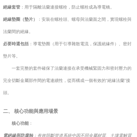
絕緣套管
：用于隔離法蘭連接螺栓，防止螺栓成為導電橋。
絕緣墊圈（墊片）
：安裝在螺栓頭、螺母與法蘭面之間，實現螺栓與
法蘭間的絕緣。
必要時還包括
：導電墊圈（用于引導雜散電流，保護絕緣件）、密封
墊片等。
一套完整的套件確保了法蘭連接在承受機械緊固力和密封壓力的
完全切斷金屬部件間的電連續性，從而構成一個有效的“絕緣法蘭”接
頭。
二、 核心功能與應用場景
核心功能
：
電絕緣與防腐蝕
：有效阻斷管道系統中因不同金屬材質、土壤電解質