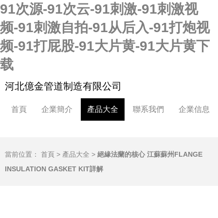
91次源-91次云-91刺激-91刺激视
频-91刺激自拍-91从后入-91打炮视
频-91打屁股-91大片黄-91大片黄下
载
河北億金管道制造有限公司
首頁
企業簡介
產品大全
聯系我們
企業信息
當前位置：
首頁
>
產品大全
>
絕緣法蘭的核心 江蘇蘇州FLANGE
INSULATION GASKET KIT詳解