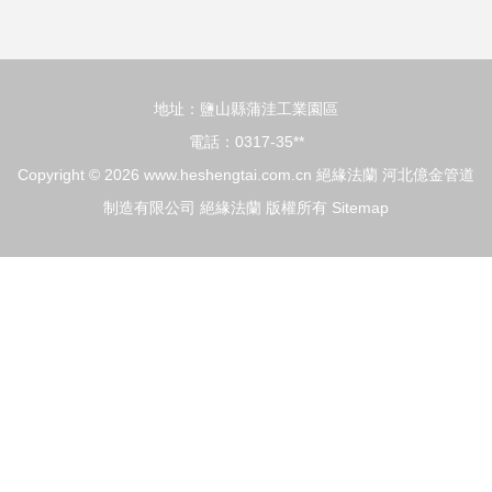
地址：鹽山縣蒲洼工業園區
電話：0317-35**
Copyright © 2026
www.heshengtai.com.cn
絕緣法蘭
河北億金管道
制造有限公司
絕緣法蘭
版權所有
Sitemap