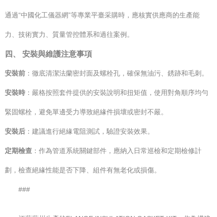
通過“中國化工儀器網”等專業平臺采購時，應核實供應商的生產能
力、技術實力、質量管控體系和過往案例。
四、 安裝與維護注意事項
安裝前
：徹底清潔法蘭密封面及螺栓孔，確保無油污、銹跡和毛刺。
安裝時
：嚴格按照套件提供的安裝說明和扭矩值，使用對角順序均勻
緊固螺栓，避免單邊受力導致絕緣件損壞或密封不嚴。
安裝后
：建議進行絕緣電阻測試，驗證安裝效果。
定期檢查
：作為管道系統關鍵部件，應納入日常巡檢和定期檢修計
劃，檢查絕緣性能是否下降、組件有無老化或損傷。
###