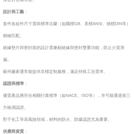
設計與工藝
：
套件各組件尺寸需與標準法蘭（如國標GB、美標ANSI、德標DIN等）
精確匹配。
絕緣墊片與密封面的設計需兼顧絕緣與密封雙重功能，防止介質泄
漏。
蘇州廠家通常能提供非標定制服務，滿足特殊工況需求。
認證與標準
：
優質產品應符合相關行業標準（如NACE、ISO等），并可能通過第三
方檢測認證。
對于化工等高風險領域，材料的防火、防爆認證尤為重要。
供應商資質
：